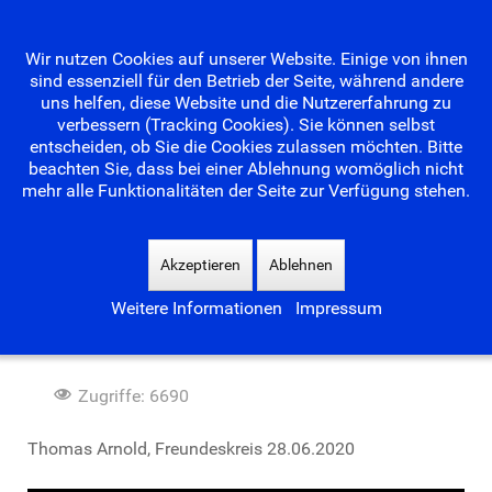
Wir nutzen Cookies auf unserer Website. Einige von ihnen
sind essenziell für den Betrieb der Seite, während andere
uns helfen, diese Website und die Nutzererfahrung zu
verbessern (Tracking Cookies). Sie können selbst
entscheiden, ob Sie die Cookies zulassen möchten. Bitte
beachten Sie, dass bei einer Ablehnung womöglich nicht
mehr alle Funktionalitäten der Seite zur Verfügung stehen.
Suchen
...
Akzeptieren
Ablehnen
Weitere Informationen
Impressum
Waldseebad im Juni 2020
Zugriffe: 6690
Thomas Arnold, Freundeskreis 28.06.2020