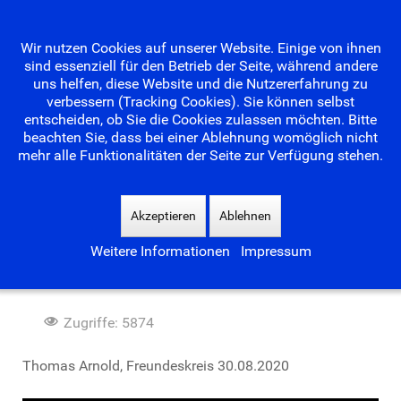
Wir nutzen Cookies auf unserer Website. Einige von ihnen
sind essenziell für den Betrieb der Seite, während andere
uns helfen, diese Website und die Nutzererfahrung zu
verbessern (Tracking Cookies). Sie können selbst
entscheiden, ob Sie die Cookies zulassen möchten. Bitte
beachten Sie, dass bei einer Ablehnung womöglich nicht
mehr alle Funktionalitäten der Seite zur Verfügung stehen.
Suchen
...
Akzeptieren
Ablehnen
Weitere Informationen
Impressum
Waldseebad im August 2020
Zugriffe: 5874
Thomas Arnold, Freundeskreis 30.08.2020