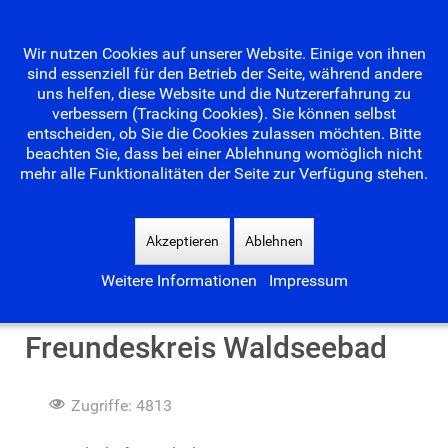
Wir nutzen Cookies auf unserer Website. Einige von ihnen
sind essenziell für den Betrieb der Seite, während andere
uns helfen, diese Website und die Nutzererfahrung zu
verbessern (Tracking Cookies). Sie können selbst
entscheiden, ob Sie die Cookies zulassen möchten. Bitte
beachten Sie, dass bei einer Ablehnung womöglich nicht
mehr alle Funktionalitäten der Seite zur Verfügung stehen.
Suchen
...
Akzeptieren
Ablehnen
Weitere Informationen
Impressum
Pressemitteilung
Freundeskreis Waldseebad
Zugriffe: 4813