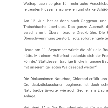
Wetterphasen sorgten für mehrfache Verschie
reißenden Flüssen anschwellen und starke Schäden
Am 12. Juni hat es dann auch Gaggenau und 
Traischbachs überflutet. Das ganze Ausmaß d
verschlammt. Überall braune Dreckbrühe. Die
Überschwemmung zerstört. Trotz sofort eingeleit
Heute am 11. September würde die offizielle Ba
hätte. Mit einem Helferfest bedankte sich der F
könnte.“ Stattdessen traurige Blicke in unsere 
mit unserem geliebten Waldseebad weiter?“
Die Diskussionen Naturbad, Chlorbad erfüllt uns 
Grundsatzdiskussionen beginnen. Ist doch sch
Naturbadbefürworter wie auch Gegner, am Ersche
Anlage.
Naturbad JA – Der Freundeskreis ist für ein Na