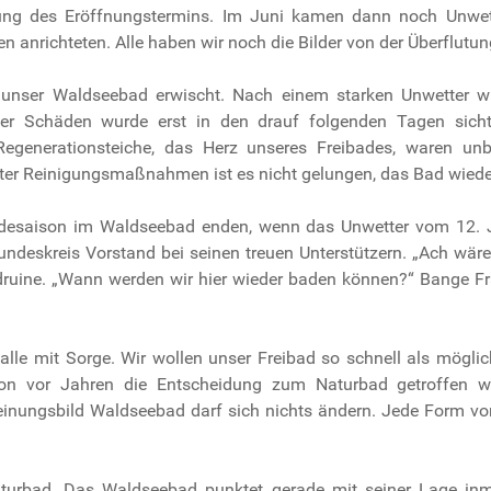
bung des Eröffnungstermins. Im Juni kamen dann noch Unwe
 anrichteten. Alle haben wir noch die Bilder von der Überflut
unser Waldseebad erwischt. Nach einem starken Unwetter 
er Schäden wurde erst in den drauf folgenden Tagen sicht
 Regenerationsteiche, das Herz unseres Freibades, waren 
eter Reinigungsmaßnahmen ist es nicht gelungen, das Bad wied
desaison im Waldseebad enden, wenn das Unwetter vom 12. Ju
reundeskreis Vorstand bei seinen treuen Unterstützern. „Ach w
Badruine. „Wann werden wir hier wieder baden können?“ Bange F
alle mit Sorge. Wir wollen unser Freibad so schnell als möglic
on vor Jahren die Entscheidung zum Naturbad getroffen wo
inungsbild Waldseebad darf sich nichts ändern. Jede Form von
turbad. Das Waldseebad punktet gerade mit seiner Lage inmit