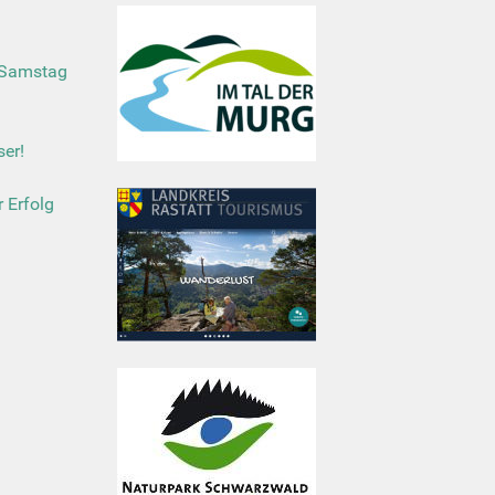
 Samstag
er!
r Erfolg