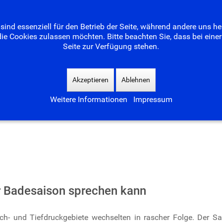
Home
Der Freundeskreis
Das Bad
Neues
sind essenziell für den Betrieb der Seite, während andere uns h
die Cookies zulassen möchten. Bitte beachten Sie, dass bei ein
Seite zur Verfügung stehen.
Akzeptieren
Ablehnen
Weitere Informationen
Impressum
seebad 2016
r Badesaison sprechen kann
h- und Tiefdruckgebiete wechselten in rascher Folge. Der Sa