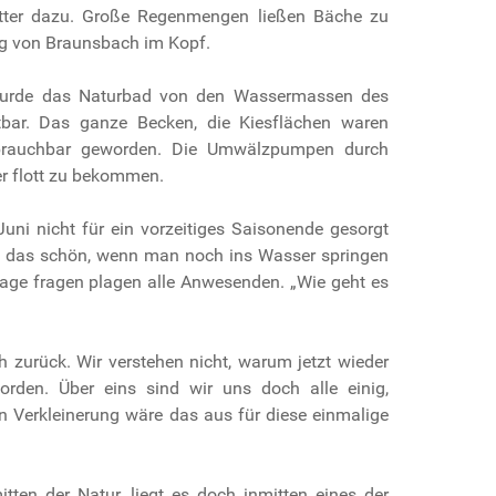
tter dazu. Große Regenmengen ließen Bäche zu
ung von Braunsbach im Kopf.
wurde das Naturbad von den Wassermassen des
bar. Das ganze Becken, die Kiesflächen waren
unbrauchbar geworden. Die Umwälzpumpen durch
er flott zu bekommen.
ni nicht für ein vorzeitiges Saisonende gesorgt
äre das schön, wenn man noch ins Wasser springen
rage fragen plagen alle Anwesenden. „Wie geht es
h zurück. Wir verstehen nicht, warum jetzt wieder
rden. Über eins sind wir uns doch alle einig,
 Verkleinerung wäre das aus für diese einmalige
ten der Natur, liegt es doch inmitten eines der