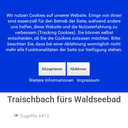
Wir nutzen Cookies auf unserer Website. Einige von ihnen
sind essenziell für den Betrieb der Seite, während andere
uns helfen, diese Website und die Nutzererfahrung zu
verbessern (Tracking Cookies). Sie können selbst
entscheiden, ob Sie die Cookies zulassen möchten. Bitte
beachten Sie, dass bei einer Ablehnung womöglich nicht
mehr alle Funktionalitäten der Seite zur Verfügung stehen.
Suchen
...
Akzeptieren
Ablehnen
Weitere Informationen
Impressum
Hochwasserschutz am
Traischbach fürs Waldseebad
Zugriffe: 6413