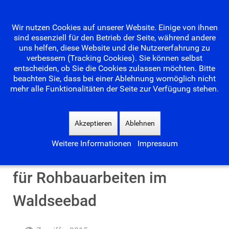
Wir nutzen Cookies auf unserer Website. Einige von ihnen
sind essenziell für den Betrieb der Seite, während andere
uns helfen, diese Website und die Nutzererfahrung zu
verbessern (Tracking Cookies). Sie können selbst
entscheiden, ob Sie die Cookies zulassen möchten. Bitte
beachten Sie, dass bei einer Ablehnung womöglich nicht
mehr alle Funktionalitäten der Seite zur Verfügung stehen.
Suchen
...
Akzeptieren
Ablehnen
Weitere Informationen
Impressum
Gemeinderat vergibt Auftrag
für Rohbauarbeiten im
Waldseebad