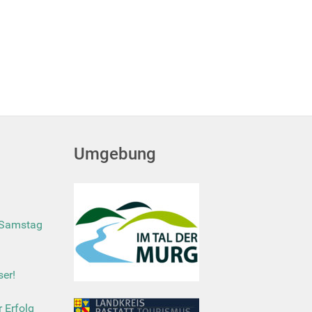
Umgebung
 Samstag
er!
r Erfolg