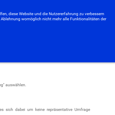
Termine
Fotoalbum
Suchen
elfen, diese Website und die Nutzererfahrung zu verbessern
...
er Ablehnung womöglich nicht mehr alle Funktionalitäten der
her
 weg" auswählen.
 es sich dabei um keine repräsentative Umfrage