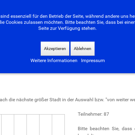
Home
Der Freundeskreis
Das Bad
Neues
sind essenziell für den Betrieb der Seite, während andere uns h
die Cookies zulassen möchten. Bitte beachten Sie, dass bei ein
Seite zur Verfügung stehen.
Akzeptieren
Ablehnen
Weitere Informationen
Impressum
er kommen die Waldseebadbesuc
einfach die nächste größer Stadt in der Auswahl bzw. "von weiter
Teilnehmer: 87
Bitte beachten Sie, dass