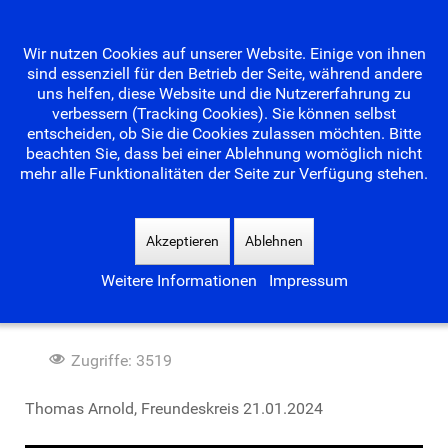
Wir nutzen Cookies auf unserer Website. Einige von ihnen
sind essenziell für den Betrieb der Seite, während andere
uns helfen, diese Website und die Nutzererfahrung zu
verbessern (Tracking Cookies). Sie können selbst
entscheiden, ob Sie die Cookies zulassen möchten. Bitte
beachten Sie, dass bei einer Ablehnung womöglich nicht
mehr alle Funktionalitäten der Seite zur Verfügung stehen.
Suchen
...
Akzeptieren
Ablehnen
Weitere Informationen
Impressum
Waldseebad im Winterschlaf
Zugriffe: 3519
Thomas Arnold, Freundeskreis 21.01.2024