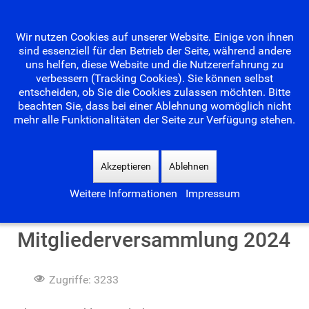
Wir nutzen Cookies auf unserer Website. Einige von ihnen
sind essenziell für den Betrieb der Seite, während andere
uns helfen, diese Website und die Nutzererfahrung zu
verbessern (Tracking Cookies). Sie können selbst
entscheiden, ob Sie die Cookies zulassen möchten. Bitte
beachten Sie, dass bei einer Ablehnung womöglich nicht
mehr alle Funktionalitäten der Seite zur Verfügung stehen.
Suchen
...
Akzeptieren
Ablehnen
Weitere Informationen
Impressum
Bericht zur
Mitgliederversammlung 2024
Zugriffe: 3233